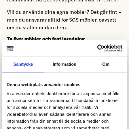
Vill du använda dina egna möbler? Det går fint –
men du ansvarar alltid för SGS möbler, oavsett
om du ställer undan dem.
Ta över möbler och fast inredning
Det går utmärkt att ta över såväl möbler som
fast inredning från tidigare hyresgäst.
Samtycke
Information
Om
För fast inredning såsom hyllor, loftsäng och
diskmaskin behöver du fylla i blanketten
”Övertagande av fast inredning eller utrustning”
Denna webbplats använder cookies
och mejla den till Kundservice innan du flyttar
Vi använder enhetsidentifierare för att anpassa innehållet
in. Du tar då över ansvaret att ta ner och
och annonserna till användarna, tillhandahålla funktioner
för sociala medier och analysera vår trafik. Vi
återställa eventuella skador när du själv flyttar
vidarebefordrar även sådana identifierare och annan
ut.
information från din enhet till de sociala medier och
annons- och analysföretag som vi samarbetar med.