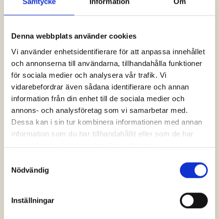
Samtycke
Information
Om
bostäder, utan även på att utveckla moderna,
hållbara och smarta boendemiljöer. Under den
Denna webbplats använder cookies
senaste tioårsperioden har SGS till exempel
levererat all el till sina studentboenden från
Vi använder enhetsidentifierare för att anpassa innehållet
vindkraft, vilket visar på ett långsiktigt
och annonserna till användarna, tillhandahålla funktioner
för sociala medier och analysera vår trafik. Vi
miljöengagemang. Samtidigt pågår en
vidarebefordrar även sådana identifierare och annan
digitalisering av system och tjänster för att göra
information från din enhet till de sociala medier och
bostadssökandet och boendet ännu smidigare
annons- och analysföretag som vi samarbetar med.
för studenterna.
Dessa kan i sin tur kombinera informationen med annan
Med en tydlig strategi för 2026–2030 jobbar
information som du har tillhandahållit eller som de har
SGS målmedvetet för att skapa trygga, hållbara
samlat in när du har använt deras tjänster.
och attraktiva bostäder som möter framtidens
Samtyckesval
krav – allt för att Göteborgs studenter ska kunna
Nödvändig
fokusera på sina studier och trivas i sin
studentstad.
Inställningar