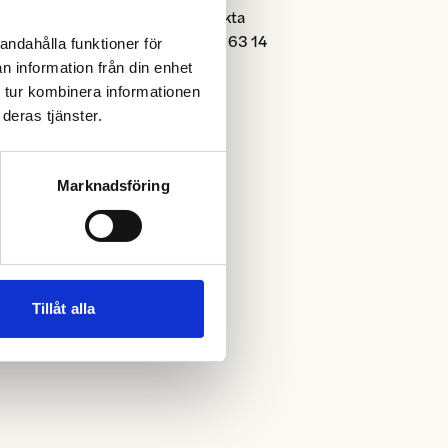
Kontakta
031-333 63 14
andahålla funktioner för
n information från din enhet
 tur kombinera informationen
deras tjänster.
Marknadsföring
Tillåt alla