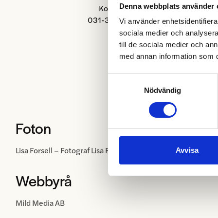
Denna webbplats använder 
Kontakta
031-333 64 54
Vi använder enhetsidentifierar
sociala medier och analysera 
till de sociala medier och a
med annan information som du 
Samtyckesval
Nödvändig
Foton
Lisa Forsell – Fotograf Lisa Forsell & Lisa Barryd
Avvisa
Webbyrå
Mild Media AB