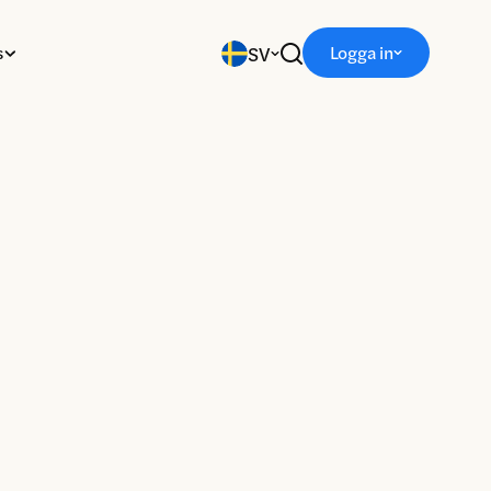
SV
s
Logga in
Sök