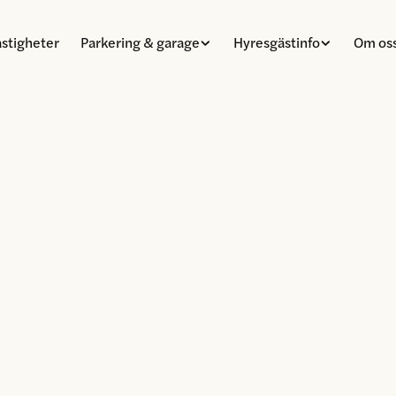
astigheter
Parkering & garage
Hyresgästinfo
Om os