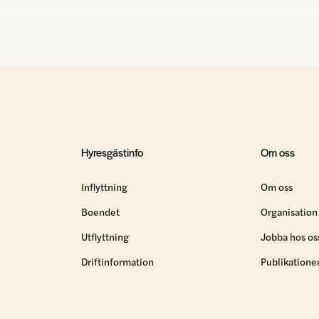
Hyresgästinfo
Om oss
Inflyttning
Om oss
Boendet
Organisation
Utflyttning
Jobba hos os
Driftinformation
Publikatione